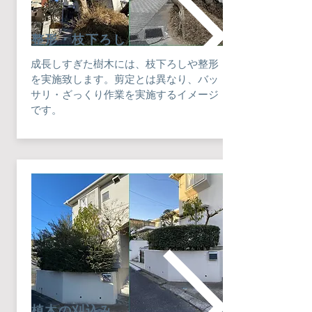
​整形・枝下ろし
成長しすぎた樹木には、枝下ろしや整形
を実施致します。剪定とは異なり、バッ
サリ・ざっくり作業を実施するイメージ
です。
​植木の刈込み