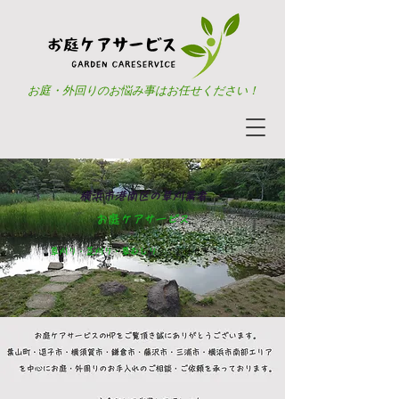
​お庭・外回りのお悩み事は
お任せください！
横浜市港南区の
草刈業者
お庭
ケアサービス
草刈り・芝刈り・草むしり
全てお任せ下さい！